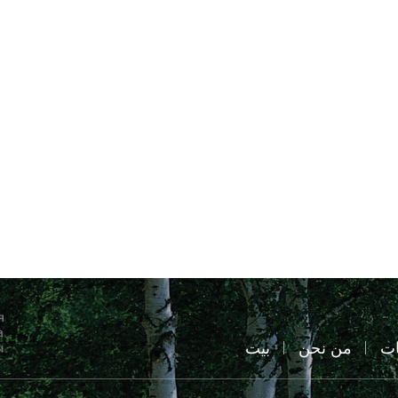
ات
من نحن
بيت