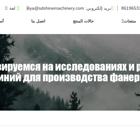
بريد إلكتروني
: iliya@sdshinemachinery.com
لغة
منتجات
حالات المنتج
اتصل بنا
أسئ