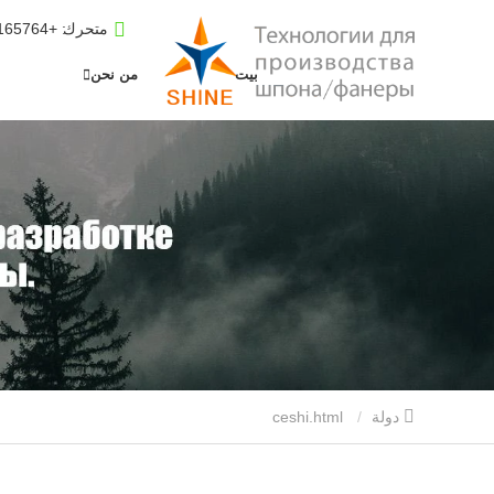
متحرك
: +8619653165764
بيت
من نحن
دولة
ceshi.html