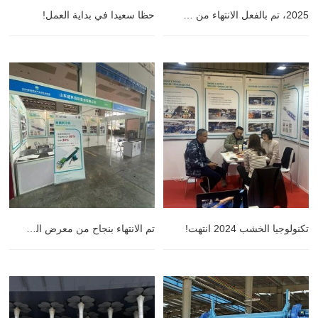
2025، تم بالفعل الانتهاء من شحنتنا الأولى،
حظا سعيدا في بداية العمل!
تكنولوجيا الخشب 2024 انتهت!
تم الانتهاء بنجاح من معرض الغابات العالمي (2024) في ناننينغ بمقاطعة قوانغشي. شاين يتطلع إلى رؤيتك العام المقبل.