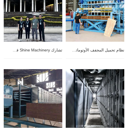
نظام تحميل المجفف الأوتوماتيكي
تشارك Shine Machinery في معرض في شنغهاي.