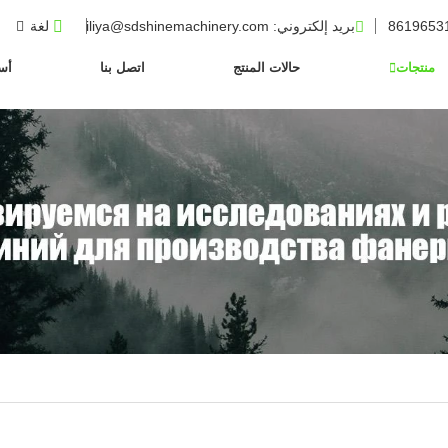
بريد إلكتروني
: iliya@sdshinemachinery.com
لغة
منتجات
حالات المنتج
اتصل بنا
أسئ