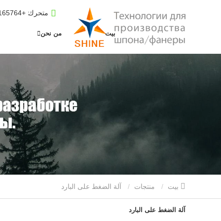
متحرك
: +8619653165764
بيت
من نحن
بيت
منتجات
آلة الضغط على البارد
آلة الضغط على البارد