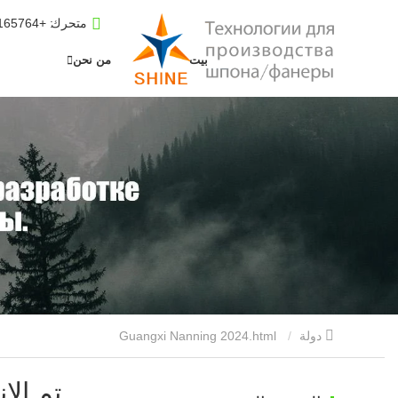
متحرك
: +8619653165764
بيت
من نحن
دولة
Guangxi Nanning 2024.html