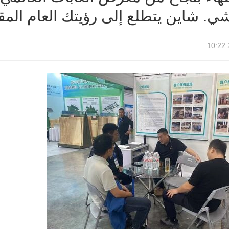
ي. شاين يتطلع إلى رؤيتك العام المق