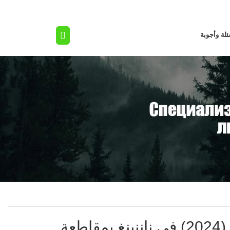
لة وأجوبة
تم الانتهاء بنجاح من معرض الغابات العالمي (2024) في ناننينغ بمقاطعة