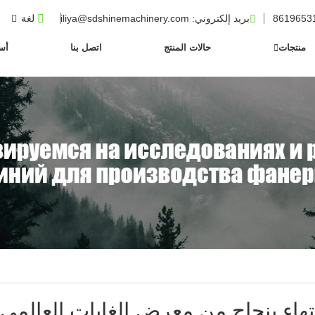
بريد إلكتروني
: iliya@sdshinemachinery.com
لغة
منتجات
حالات المنتج
اتصل بنا
أسئ