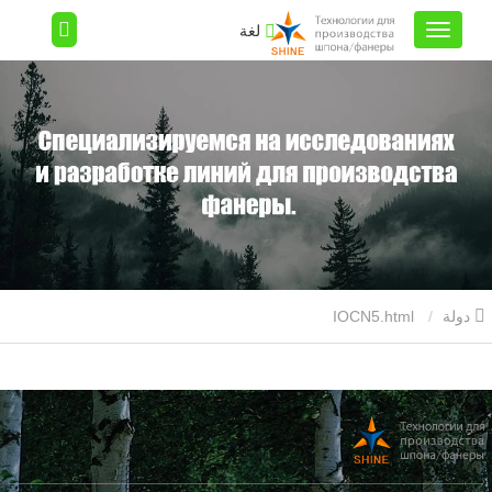
لغة
دولة
IOCN5.html