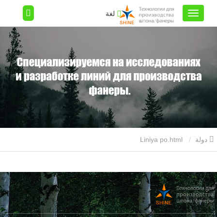
لغة
دولة
Liniya po.html