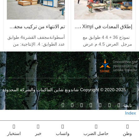
إطلاق المعدات في Xinyi ، مقاطعة Guizhou ، الصين
تم الانتهاء من تركيب مجفف القشرة في رومانيا.
نموذج 36 + 4 4 طوابق مع
أسطوانةمجفف القشرة4 طوابق
مرجل العرض 4.5 م عرض
عدد الطوابق: 4. الإنتاجية: من
العمل 4.5 م درجة الحرارة في
5.5 – 6 م3/ساعة. درجة حرارة
المجفف ، ℃ 140-200 مادة
التجفيف: 5-180 درجة مئوية.
الأسطوانة أنبوب فولاذي Q235B
سمك القشرة: 0.8-8 ملم.
، φ102 مناطق التسخين 36 م
محتوى الرطوبة النهائي للقشرة:
منطقة التبريد 4 م…
10 ± 2%. يمكننا أيضًا إنتاج
المنتجات وفقًا لطلبات العملاء
Copyright © 2020-2025 شاندونغ شاين الماكينات والشركة المحدودة
الفردية (خاصة للمناطق الباردة).
مرحبا بكم في الاتصال بنا
تابعنا
للحصول على التشاور…
Index
وطن
حاصل الضرب
واتساب
خبر
استخبار