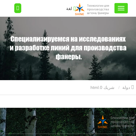
لغة
دولة
شريك 0.html