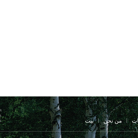
ات
من نحن
بيت