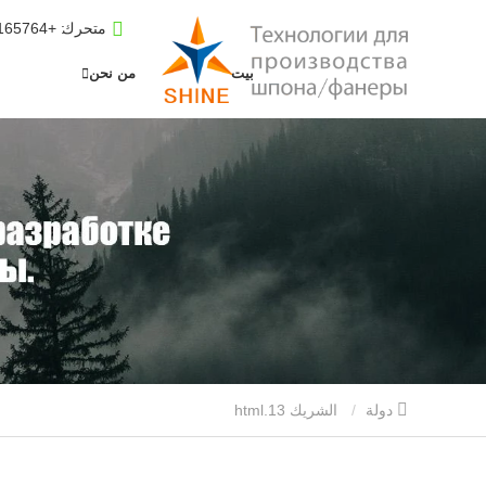
متحرك
: +8619653165764
بيت
من نحن
دولة
الشريك 13.html