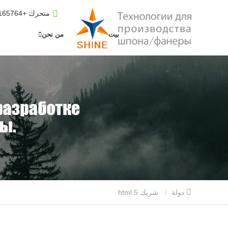
متحرك
: +8619653165764
بيت
من نحن
دولة
شريك 5.html