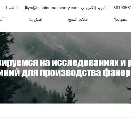
بريد إلكتروني
: iliya@sdshinemachinery.com
لغة
منتجات
حالات المنتج
اتصل بنا
أسئ