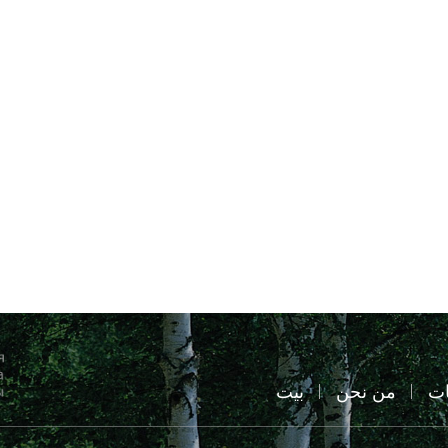
ات
من نحن
بيت