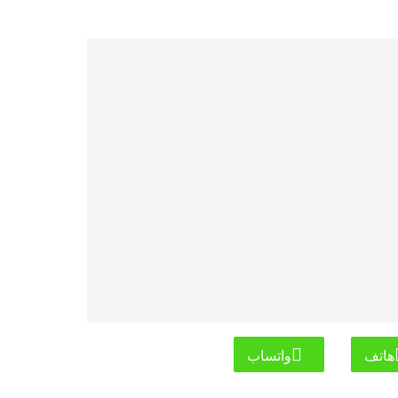
هاتف
واتساب