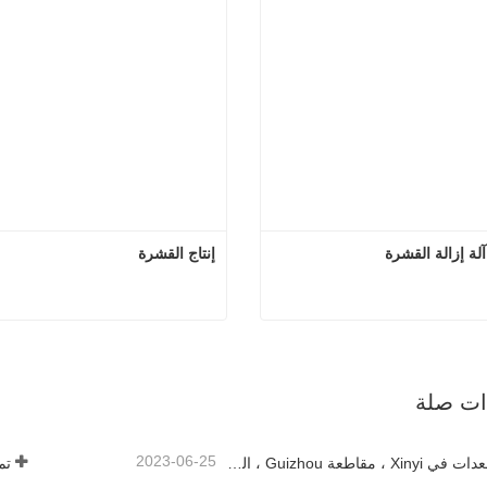
إنتاج القشرة
4ft سجل آلة إزالة القشرة
إنتا
صل الآن
اتصل الآن
ذات صلة
2023-06-25
إطلاق المعدات في Xinyi ، مقاطعة Guizhou ، الصين
تم