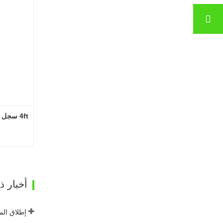
غرفة تجفيف القشرة باستخدام غازات المداخن SHINE GTH30-32-2
اتصل الآن
4ft سجل آلة إزالة القشرة
ات
أخبار 