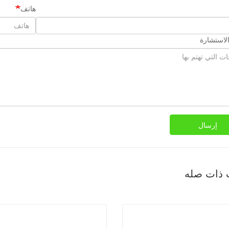
هاتف
لاستشارة
إرسال
 ذات صله