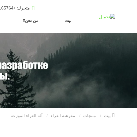
متحرك
: +8619653165764
بيت
من نحن
بيت
منتجات
مفرشة الغراء
آلة الغراء الموزعة