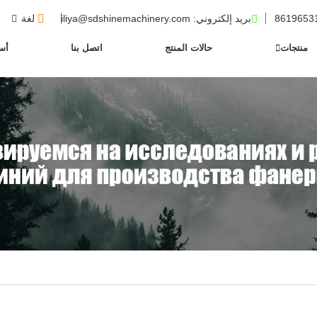
بريد إلكتروني
: iliya@sdshinemachinery.com
لغة
منتجات
حالات المنتج
اتصل بنا
أسئ