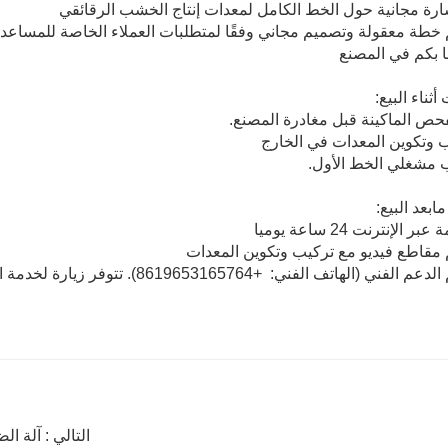
ثناء البيع:
بعد البيع:
+8619653165764). تتوفر زيارة لخدمة العملاء.
التالي : آلة ا