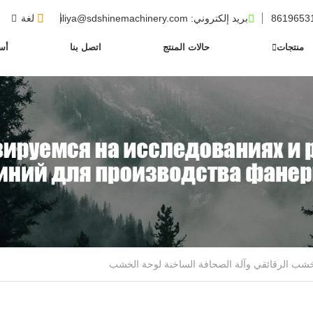
بريد إلكتروني
: iliya@sdshinemachinery.com
لغة
منتجات
حالات المنتج
اتصل بنا
أسئ