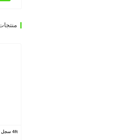
منتجات
4ft سجل آلة إزالة القشرة