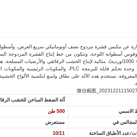
بارة عن مكبس قشرة مزدوج نصف أوتوماتيكي سريع العرض، وأسطوانة عل
وقوس أسطوانة اللوحة، وتتكون من خط إنتاج القشرة المزدوجة السري
عالية (> 1000/وردية)، مثالية لإنتاج الخشب الرقائقي والأرضيات المس
بواسطة وحدة تحكم قابلة للبرمجة PLC، والمكونا
المعروفة. تستخدم هذه الآلة على نطاق واسع لتكسية الألواح الخشبية 
.
آلة الضغط الساخن للخشب الرقائقي المت
500 طن
 الاسمي
المجالس في
مستعرض
10/11
ت/عدد الأطباق الساخنة