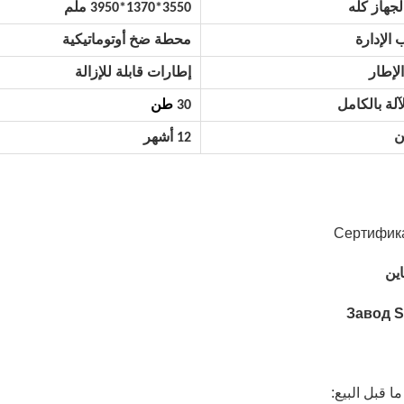
جهاز كله
3550*1370*3950 ملم
 الإدارة
محطة ضخ أوتوماتيكية
لإطار
إطارات قابلة للإزالة
آلة بالكامل
30
طن
ن
12 أشهر
ين
 قبل البيع: