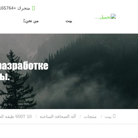
متحرك
: +8619653165764
بيت
من نحن
بيت
منتجات
آلة الصحافة الساخنة
500T 10 طبقة الخشب الرقائقي وآلة الصحافة الساخنة لوحة الخشب