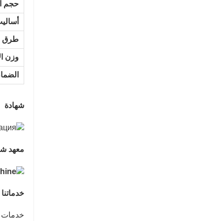
حجم ال
غرفة تجفيف القشرة باستخدام غازات المداخن SHINE GTH30-32-2
أساليب
اتصل الآن
طرق ا
وزن ال
الضما
شهادة
معهد شا
خدماتنا
خدمات ما