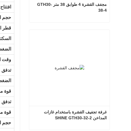
مجفف القشرة 4 طوابق 38 متر GTH30-
افتتاح
38-4
حجم ال
قطر ال
مجفف القشرة 4 طوابق 38 متر GTH30-38-4
السكتة
اتصل الآن
الضغط
وقت ال
تدفق 
الضغط
قوة م
تدفق 
غرفة تجفيف القشرة باستخدام غازات 
قوة م
المداخن SHINE GTH30-32-2
حجم ال