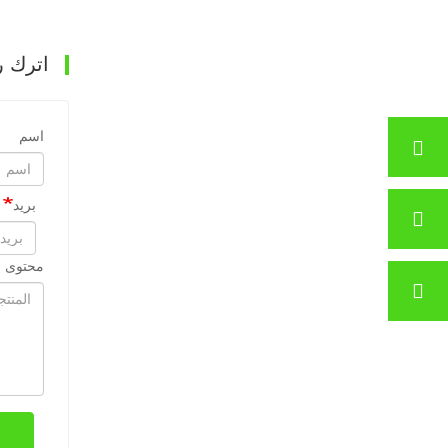
اترك ر
اسم
بريد
محتوى ا