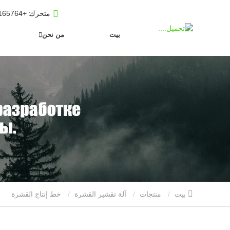
متحرك
: +8619653165764
بيت
من نحن
بيت
منتجات
آلة تقشير القشرة
خط إنتاج القشرة