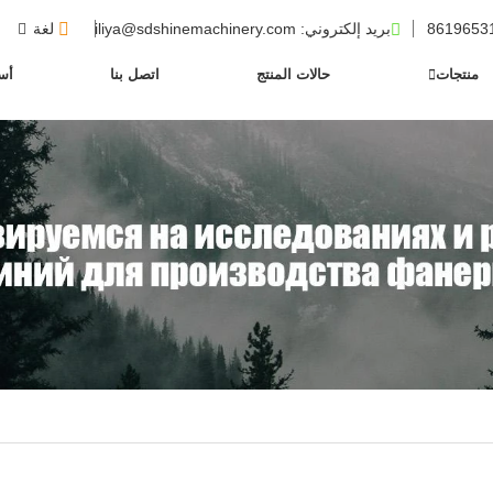
بريد إلكتروني
: iliya@sdshinemachinery.com
لغة
منتجات
حالات المنتج
اتصل بنا
أسئ