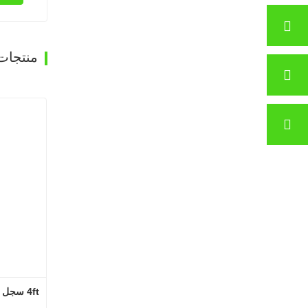
غرفة تجفيف القشرة باستخدام غازات المداخن SHINE GTH30-32-2
اتصل الآن
منتجات
4ft سجل آلة إزالة القشرة