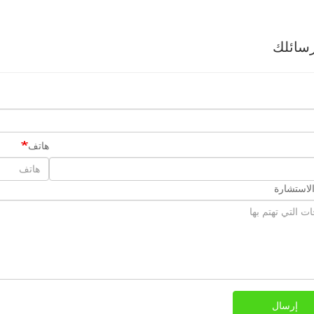
سائلك
هاتف
لاستشارة
إرسال