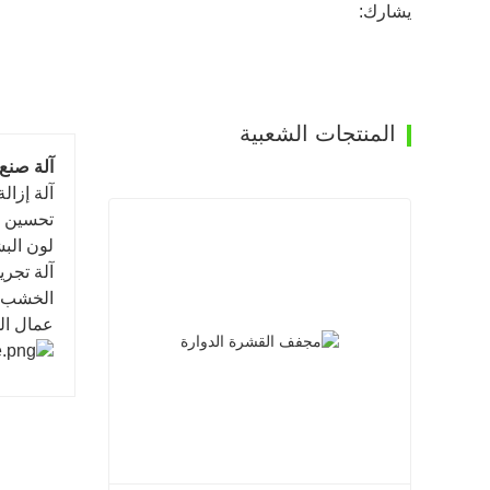
يشارك:
المنتجات الشعبية
آلة صنع
آلة إزال
تحسين ك
لون البشر
الخشب بق
عمال المقاطعة 2-3 أشخاص ، يمكن تغيير حجم القشرة ،