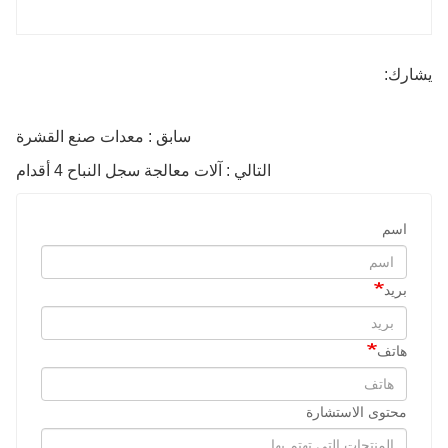
يشارك:
سابق : معدات صنع القشرة
التالي : آلات معالجة سجل النباح 4 أقدام
اسم
بريد
هاتف
محتوى الاستشارة