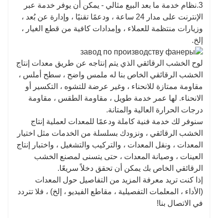
L1 أو L2 أو L3 أو مجموعة منها للإنتاج.
3.نظام خدمة ما بعد البيع مثالي - يمكن أن يوفر خدمة عبر
الإنترنت على مدار 24 ساعة ، ودعمًا تقنيًا ، وإدارة عن بُعد ،
وزيارات منتظمة للعملاء ، وإمدادات كافية من قطع الغيار ،
إلخ.
لوح الخشب الرقائقي الذي يتم إنتاجه عن طريق معدات إنتاج
الخشب الرقائقي الخاص بنا له ملمس واضح ، سطح أملس ،
مقاومة ممتازة للانحناء ، وغير عرضة للتشوه ، التكسير أو
الانحناء. لها عمر خدمة طويل ، مقاومة الطقس ، مقاومة
درجات الحرارة العالية والمتانة.
سنوفر لك خدمة فنية كاملة ودعمًا للمعدات لعملية إنتاج
الخشب الرقائقي ، ونزودك بسلسلة من الخدمات مثل اختيار
المعدات ، ونقل المعدات ، والتركيب والتشغيل ، واختبار إنتاج
العينات ، وصيانة المعدات ، حتى يتسنى لمصنع الخشب
الرقائقي الخاص بك يمكن أن تحقق دخلاً سريعًا.
إذا كنت تريد معرفة المزيد من التفاصيل حول المعدات
(الأداء ، المعلمات التفصيلية ، مقاطع الفيديو ، إلخ) ، فلا تتردد
في الاتصال بنا!