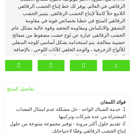
الرقائقي في العالم. يوفر لك خط إنتاج الخشب الرقائقي
اللامع حلاً كاملاً لإنتاج الخشب الرقائقي. يتميز الخشب
الرقائقي المنتج في خطنا بخصائص قوية في مقاومة
التشقق والانكماش ومقاومة التجعيد وقوة عالية بشكل عام.
الخشب الرقائقي عبارة عن لوح خشب مضغوط من صفائح
خشبية معالجة. يتم استخدامه بشكل أساسي للوجه السفلي
للألواح الزخرفية ، والوجه الخلفي للأثاث اللوحي ، بالإضافة
إلى العديد من المنتجات الخشبية وتغليف المنتجات.
يشمل خط الإنتاج آلة التقشير ، آلة تجفيف الألواح ، آلة الغراء
، الضغط البارد ، الضغط الساخن ، آلة النشر والطحن. يتكون
خط الإنتاج الكامل من الآلات.
وفقًا لنوع الخشب الرقائقي والإنتاجية ودرجة الأتمتة ، يتم
تفاصيل المنتج
تقسيمه إلى ثلاثة أنواع من خطوط إنتاج الخشب الرقائقي:
L1 و L2 و L3.
فوائد اللمعان
سواء كانت وتدًا صناعيًا أو خشب رقائقي أو LVL ، فإن
1. خدمة الشباك الواحد - حل مشكلة عدم امتثال المعدات
منتجات Shine لديها دائمًا خط "يلبي احتياجاتك" لجميع
المشتراة من عدة شركات وتركيبها.
عمليات الإنتاج من معالجة جذوع الأشجار إلى إنتاج الخشب
2- تقديم حلول أكثر مرونة - توفير مجموعة متنوعة من حلول
الرقائقي. في معظم خطوط الإنتاج ، يمكنك اختيار سلاسل
إنتاج الخشب الرقائقي وفقًا لاحتياجاتك.