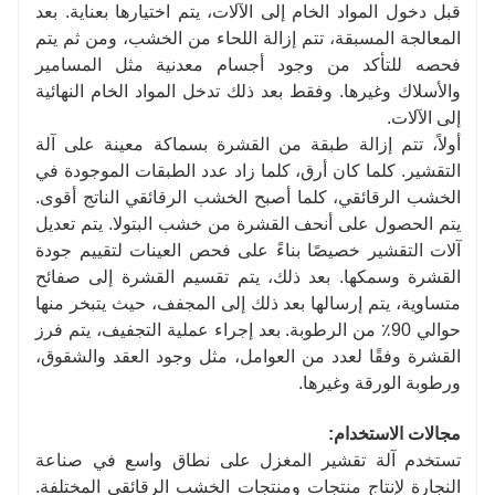
قبل دخول المواد الخام إلى الآلات، يتم اختيارها بعناية. بعد
المعالجة المسبقة، تتم إزالة اللحاء من الخشب، ومن ثم يتم
فحصه للتأكد من وجود أجسام معدنية مثل المسامير
والأسلاك وغيرها. وفقط بعد ذلك تدخل المواد الخام النهائية
إلى الآلات.
أولاً، تتم إزالة طبقة من القشرة بسماكة معينة على آلة
التقشير. كلما كان أرق، كلما زاد عدد الطبقات الموجودة في
الخشب الرقائقي، كلما أصبح الخشب الرقائقي الناتج أقوى.
يتم الحصول على أنحف القشرة من خشب البتولا. يتم تعديل
آلات التقشير خصيصًا بناءً على فحص العينات لتقييم جودة
القشرة وسمكها. بعد ذلك، يتم تقسيم القشرة إلى صفائح
متساوية، يتم إرسالها بعد ذلك إلى المجفف، حيث يتبخر منها
حوالي 90٪ من الرطوبة. بعد إجراء عملية التجفيف، يتم فرز
القشرة وفقًا لعدد من العوامل، مثل وجود العقد والشقوق،
ورطوبة الورقة وغيرها.
مجالات الاستخدام:
تستخدم آلة تقشير المغزل على نطاق واسع في صناعة
النجارة لإنتاج منتجات ومنتجات الخشب الرقائقي المختلفة.