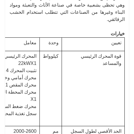
وهي تحظى بشعبية خاصة في صناعة الأثاث والتعبئة ومواد
البناء وغيرها من الصناعات التي تتطلب استخدام الخشب
الرقائقي.
خيارات
تعيين
وحدة
معامل
قوة المحرك الرئيسي
كيلوواط
المحرك الرئيسي لل
والمساعد
22kWX1
تثبيت المحرك 4 كيلو واط × 2
محرك أمامي وخلفي 1.5 كيلو واط 
محرك المقص 1.1 كيلو واط × 1
X1
محرك ضغط السجل 1.1 كيلو واط ×
سجل تغذية المحرك 1.1 كيلو واط 1
الحد الأقصى لطول السجل
مم
2000-2600