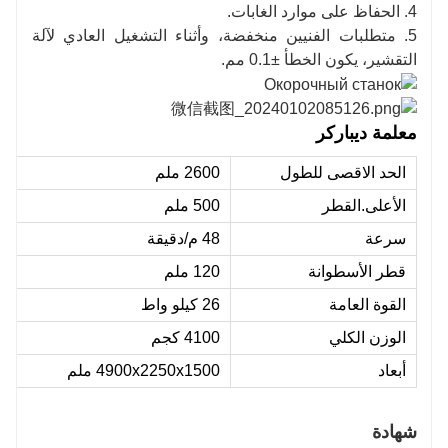
4. الحفاظ على موارد الغابات.
5. متطلبات الفنيين منخفضة، وأثناء التشغيل العادي لآلة
التقشير، يكون الخطأ ±0.1 مم.
معلمة ديباركر
الحد الاقصى للطول
2600
ملم
الأعلى.القطر
500
ملم
سرعة
48 م/دقيقة
قطر الأسطوانة
120
ملم
القوة العامة
26 كيلو واط
الوزن الكلي
4100 كجم
أبعاد
4900x2250x1500 ملم
شهادة