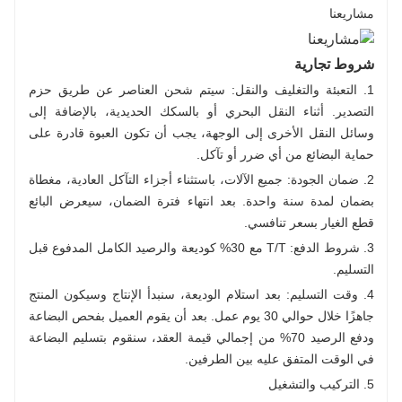
مشاريعنا
شروط تجارية
1. التعبئة والتغليف والنقل: سيتم شحن العناصر عن طريق حزم
التصدير. أثناء النقل البحري أو بالسكك الحديدية، بالإضافة إلى
وسائل النقل الأخرى إلى الوجهة، يجب أن تكون العبوة قادرة على
حماية البضائع من أي ضرر أو تآكل.
2. ضمان الجودة: جميع الآلات، باستثناء أجزاء التآكل العادية، مغطاة
بضمان لمدة سنة واحدة. بعد انتهاء فترة الضمان، سيعرض البائع
قطع الغيار بسعر تنافسي.
3. شروط الدفع: T/T مع 30% كوديعة والرصيد الكامل المدفوع قبل
التسليم.
4. وقت التسليم: بعد استلام الوديعة، سنبدأ الإنتاج وسيكون المنتج
جاهزًا خلال حوالي 30 يوم عمل. بعد أن يقوم العميل بفحص البضاعة
ودفع الرصيد 70% من إجمالي قيمة العقد، سنقوم بتسليم البضاعة
في الوقت المتفق عليه بين الطرفين.
5. التركيب والتشغيل