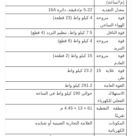
(م³/ساعة)
معدل التغذية
5-22 م/دقيقة، دائرة 16A
قوة مروحة
4 كيلو واط (23 قطعة)
الهواء الساخن
قوة الناقل
7.5 كيلو واط، تنظيم التردد (4 قطع)
قوة مروحة
4 كيلو واط (6 قطع)
التبريد
قوة مروحة
15 كيلو واط (2 قطعة)
العادم
قوة غلاية 15
23.2 كيلو واط
طن
القوة العامة
291.2 كيلو واط
الاستهلاك
حوالي 190 كيلو واط في الساعة
الفعلي للكهرباء
منطقة التغطية
61 × 13 × 4.45 م
تقريبًا.
المكونات
العلامة التجارية الصينية أو شنايده
الكهربائية