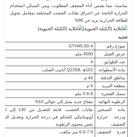
مناسبة، مما يضمن أداء المجفف المطلوب، ومن الممكن استخدام
الحرارة الناتجة عن احتراق نفايات الخشب المختلفة بمعامل تحويل
للطاقة الحرارية يزيد عن 90%.
تحديد
نموذج رقم:
GTH45-50-4
عرض العمل
4500 ملم
عدد الطوابق
4
مادة الأسطوانة
Q235B، φ102 أنابيب الصلب
مناطق التدفئة
44 م
منطقة التبريد
6 م
سمك القشرة
0.8-8 ملم
الرطوبة النهائية
مفتاح جديد يصل إلى حوالي 10%
مادة التسخين
ودرجة حرارة
أوتوماتيكي للتحكم في درجة الحرارة وتعديل الس
التجفيف
نفس محتوى الرطوبة.
قدرة التجفيف
6.0-7.0 متر مكعب