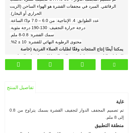
الرقائقي. المبرد في مجففات القشرة هو الهواء الساخن (الزيت
الحراري أو البخار).
عدد الطوابق: 4. الإنتاجية: من 6.0 – 7.0 م3/ الساعة.
درجة حرارة التجفيف: 130-190 درجة مئوية.
سمك القشرة: 0.8-8 ملم.
محتوى الرطوبة النهائي للقشرة: 10 ± 2%.
يمكننا أيضًا إنتاج المنتجات وفقًا لطلبات العملاء الفردية (خاصة
للمناطق الباردة). مرحبا بكم في الاتصال بنا للحصول على التشاور.
موبايل/واتساب:
+8619653165764
بريد:iliya@sdshinemachinery.com
تفاصيل المنتج
غاية
تم تصميم المجفف الدوار لتجفيف القشرة بسمك يتراوح من 0.8
إلى 8 ملم.
منطقة التطبيق