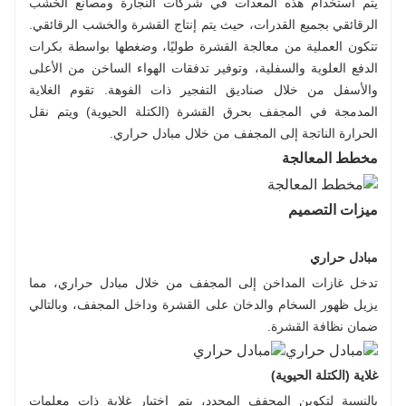
يتم استخدام هذه المعدات في شركات النجارة ومصانع الخشب
الرقائقي بجميع القدرات، حيث يتم إنتاج القشرة والخشب الرقائقي.
تتكون العملية من معالجة القشرة طوليًا، وضغطها بواسطة بكرات
الدفع العلوية والسفلية، وتوفير تدفقات الهواء الساخن من الأعلى
والأسفل من خلال صناديق التفجير ذات الفوهة. تقوم الغلاية
المدمجة في المجفف بحرق القشرة (الكتلة الحيوية) ويتم نقل
الحرارة الناتجة إلى المجفف من خلال مبادل حراري.
مخطط المعالجة
ميزات التصميم
مبادل حراري
تدخل غازات المداخن إلى المجفف من خلال مبادل حراري، مما
يزيل ظهور السخام والدخان على القشرة وداخل المجفف، وبالتالي
ضمان نظافة القشرة.
غلاية (الكتلة الحيوية)
بالنسبة لتكوين المجفف المحدد، يتم اختيار غلاية ذات معلمات