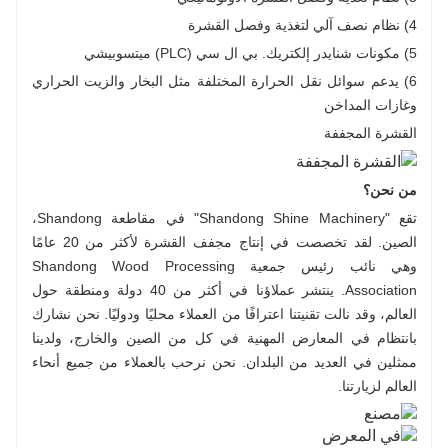
4) نظام نصف آلي لتغذية وفصل القشرة
5) مكونات شنايدر إلكتريك. بي ال سي (PLC) ميتسوبيشي
6) يدعم سوائل نقل الحرارة المختلفة مثل البخار والزيت الحراري
وغازات المداخن
القشرة المجففة
من نحن؟
تقع "Shandong Shine Machinery" في مقاطعة Shandong،
الصين. لقد تخصصت في إنتاج مجفف القشرة لأكثر من 20 عامًا
وهي نائب رئيس جمعية Shandong Wood Processing
Association. ينتشر عملاؤنا في أكثر من 40 دولة ومنطقة حول
العالم، وقد نالت تقنيتنا اعترافًا من العملاء محليًا ودوليًا. نحن نشارك
بانتظام في المعارض المهنية في كل من الصين والخارج، ولدينا
ممثلين في العديد من البلدان. نحن نرحب بالعملاء من جميع أنحاء
العالم لزيارتنا.