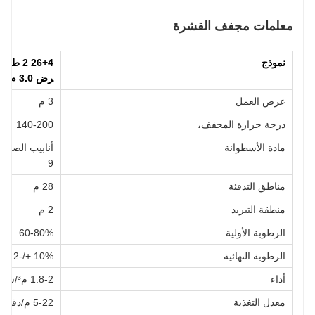
معلمات مجفف القشرة
نموذج
26+4 2 طابق مع غلاية
رض 3.0 م
عرض العمل
3 م
درجة حرارة المجفف،
140-200
مادة الأسطوانة
9
مناطق التدفئة
28 م
منطقة التبريد
2 م
الرطوبة الأولية
60-80%
الرطوبة النهائية
10% +/-2
أداء
1.8-2 م³/ساعة
معدل التغذية
5-22 م/دقيقة