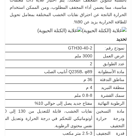
بالنسبة لتكوين المجفف المحدد، يتم اختيار غلاية ذات معلمات
مناسبة، مما يضمن أداء المجفف المطلوب، ومن الممكن استخدام
الحرارة الناتجة عن احتراق نفايات الخشب المختلفة بمعامل تحويل
للطاقة الحرارية يزيد عن 90%.
تحديد
نموذج رقم:
GTH30-40-2
عرض العمل
3000 ملم
عدد الطوابق
2
مادة الأسطوانة
Q235B، φ89 أنابيب الصلب
مناطق التدفئة
36 م
منطقة التبريد
4 م
سمك القشرة
0.8-8 ملم
الرطوبة النهائية
مفتاح جديد يصل إلى حوالي 10%
مادة التسخين
ودرجة حرارة
أوتوماتيكي للتحكم في درجة الحرارة وتعديل الس
التجفيف
نفس محتوى الرطوبة.
قدرة التجفيف
2.5-3 متر مكعب