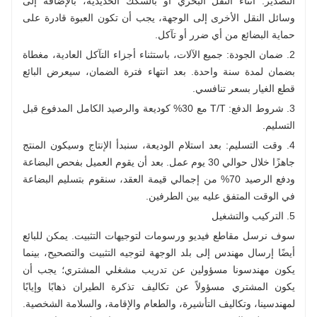
التصدير. أثناء النقل البحري أو بالسكك الحديدية، بالإضافة إلى
وسائل النقل الأخرى إلى الوجهة، يجب أن تكون العبوة قادرة على
حماية البضائع من أي ضرر أو تآكل.
2. ضمان الجودة: جميع الآلات، باستثناء أجزاء التآكل العادية، مغطاة
بضمان لمدة سنة واحدة. بعد انتهاء فترة الضمان، سيعرض البائع
قطع الغيار بسعر تنافسي.
3. شروط الدفع: T/T مع 30% كوديعة والرصيد الكامل المدفوع قبل
التسليم.
4. وقت التسليم: بعد استلام الوديعة، سنبدأ الإنتاج وسيكون المنتج
جاهزًا خلال حوالي 30 يوم عمل. بعد أن يقوم العميل بفحص البضاعة
ودفع الرصيد 70% من إجمالي قيمة العقد، سنقوم بتسليم البضاعة
في الوقت المتفق عليه بين الطرفين.
5. التركيب والتشغيل
سوف نرسل مقاطع فيديو ورسومات لتوجيهات التثبيت. يمكن للبائع
أيضًا إرسال مهندس إلى بلد الوجهة لتوجيه التثبيت والتصحيح، بينما
يكون مهندسونا مسؤولين عن تدريب مشغلي المشتري؛ يجب أن
يكون المشتري مسؤولاً عن تكاليف تذكرة الطيران ذهابًا وإيابًا
لمهندسينا، وتكاليف التأشيرة، والطعام والإقامة، والسلامة الشخصية.