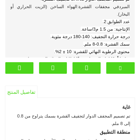
المبرد
في مجففات القشرة
:
الهواء الساخن (الزيت الحراري أو
البخار).
عدد الطوابق:2.
الإنتاجية: من 1.5 م3/ساعة.
درجة حرارة التجفيف: 140-180 درجة مئوية.
سمك القشرة: 0.8-8 ملم.
محتوى الرطوبة النهائي للقشرة: 10 ± 2%.
يمكننا أيضًا إنتاج المنتجات وفقًا لطلبات العملاء الفردية (خاصة
للمناطق الباردة). مرحبا بكم في الاتصال بنا للحصول على التشاور.
موبايل/واتساب:
+8619653165764
بريد:iliya@sdshinemachinery.com
تفاصيل المنتج
غاية
تم تصميم المجفف الدوار لتجفيف القشرة بسمك يتراوح من 0.8
إلى 8 ملم.
منطقة التطبيق