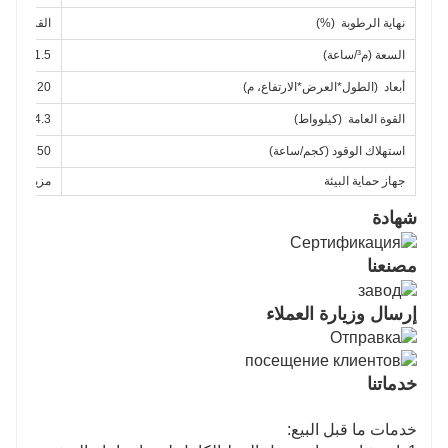
نهاية الرطوبة
(%)
القشرة الطا
السعة (م³/ساعة)
1.5
أبعاد
(الطول*العرض*الارتفاع، م)
20×9×4.1
القوة العامة
(كيلوواط)
34.3
استهلاك الوقود (كجم/ساعة)
150
جهاز حماية البيئة
مزيل غبار ف
شهادة
مصنعنا
إرسال وزيارة العملاء
خدماتنا
خدمات ما قبل البيع: