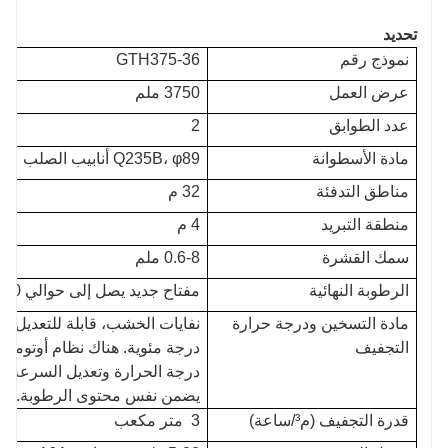
تحديد
نموذج رقم
GTH375-36
عرض العمل
3750 ملم
عدد الطوابق
2
مادة الأسطوانة
Q235B، φ89 أنابيب الصلب
مناطق التدفئة
32 م
منطقة التبريد
4 م
سمك القشرة
0.6-8 ملم
الرطوبة النهائية
مفتاح جديد يصل إلى حوالي 10%
مادة التسخين ودرجة حرارة
التجفيف
درجة مئوية. هناك نظام أوتومات
درجة الحرارة وتعديل السرعة، 
يضمن نفس محتوى الرطوبة.
قدرة التجفيف (م³/ساعة)
3
متر مكعب