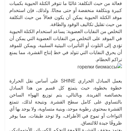
فعالة من حيث التكلفة: غالبًا ما تتوفر الكتلة الحيوية بكميات
كبيرة وبتكلفة منخفضة أو حتى مجانًا. ولذلك، فإن استخدام
موقد الكتلة الحيوية يمكن أن يكون فعالاً من حيث التكلفة
من حيث تقليل تكاليف الوقود والطاقة.
التخلص من النفايات العضوية: يساعد استخدام الكتلة الحيوية
في الموقد على التخلص من النفايات العضوية التي يمكن أن
تؤدي إلى التلوث أو التأثيرات البيئية السلبية، ويمكن للموقد
أن يحرق النفايات التي تتولد في خط إنتاج القشرة، مما يمنع
تراكم الحطام.
يعمل المبادل الحراري SHINE على أساس نقل الحرارة
خطوة بخطوة، حيث يتمتع كل قسم من هذا المبادل
بخصائصه الفريدة. وبالتالي، يتم توزيع الهواء الساخن
بالتساوي على كامل سطح القشرة. ونتيجة لذلك، تتمتع
القشرة بمحتوى رطوبة موحد، وبنية متساوية، ولا يوجد بها أي
التواءات أو تموج في الأطراف، ولا توجد طبقات، مما يوفر
ظروفًا جيدة للالتصاق.
يعتمد مجفف القشرة اللامعة التحكم الكهربائي الأوتوماتيكي