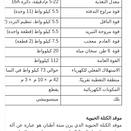
معدل التغذية
5-22 م/دقيقة، دائرة 16A
قوة مراوح التدفئة
5.5 كيلو واط (11 وحدة)
قوة الناقل
5.5 كيلو واط، تنظيم التردد (2 قطعة)
قوة مروحة التبريد
5.5 كيلو واط (قطعة واحدة)
قوة
العادم
معجب
7.5 كيلو واط (2 قطعة)
قوة
6 طن
سخان مياه
20 كيلوواط
القوة العامة
112 كيلوواط
الاستهلاك الفعلي للكهرباء
حوالي 73 كيلو واط في الساعة
منطقة التغطية تقريبًا.
42 م
× 10 م
× 3 م
المكونات الكهربائية
يقطع
بلك
ميتسوبيشي
موقد الكتلة الحيوية
موقد الكتلة الحيوية الذي يزن ستة أطنان هو عبارة عن آلة