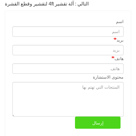
التالي : آلة تقشير 4ft لتقشير وقطع القشرة
اسم
بريد
هاتف
محتوى الاستشارة
إرسال