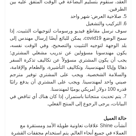
العقد، سنقوم بتسليم البضاعة في الوقت المتفق عليه بين
الطرفين.
5. صلاحية العرض: شهر واحد
6. التركيب والتشغيل
سوف نرسل مقاطع فيديو ورسومات لتوجيهات التثبيت. إذا
سمح الوضع covid19، يمكن للبائع أيضًا إرسال مهندس إلى
بلد الوجهة لتوجيه التثبيت والتصحيح، وفي الوقت نفسه،
يكون مهندسونا مسؤولين عن تدريب مشغلي المشتري؛
يجب أن يكون المشتري مسؤولاً عن تكاليف تذكرة السفر
ذهابًا وإيابًا لمهندسينا، وتكاليف التأشيرة، والطعام والإقامة،
والسلامة الشخصية. ويجب على المشتري توفير مترجم
صيني واحد لمهندسينا. ويجب على المشتري أن يدفع راتبًا
قدره 100 دولار أمريكي يوميًا لمهندسنا.
7. يتم تحديث منتجاتنا باستمرار، إذا كان هناك أي تناقض في
البيانات، يرجى الرجوع إلى المنتج الفعلي.
حالة العميل
أنشأت Shine علاقات تعاونية طويلة الأمد ومستقرة مع
العملاء في جميع أنحاء العالم. يتم استخدام مجففات القشرة