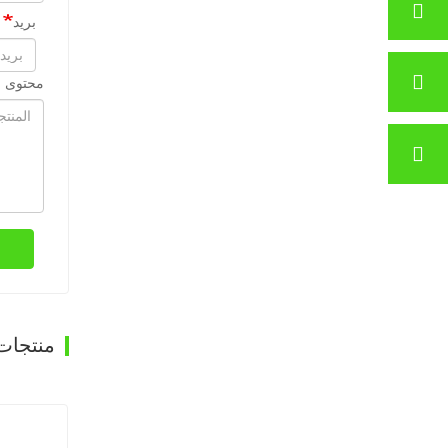
بريد
محتوى ا
منتجات