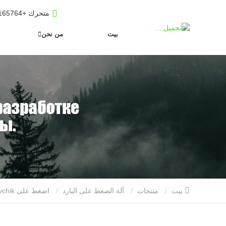
متحرك
: +8619653165764
بيت
من نحن
بيت
منتجات
آلة الضغط على البارد
اضغط على podpressovchik