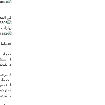
غرفة تجفيف القشرة باستخدام غازات المداخن SHINE GTH30-32-2
اتصل الآن
في الم
زيارات ا
خدماتنا
خدمات ما
1. استشارة مجانية على خط كامل من معدات إنتاج الخشب الرقائقي
2. تقديم خطة معقولة وتصميم مجاني وفقا لمتطلبات العملاء الخاصة للمساعدة في اختيار المعدات.
3.مرحبا بكم في المصنع
الخدمات أ
1. فحص الجهاز قبل مغادرة المصنع.
2- تركيب وتهيئة المعدات في الخارج
3. تدريب مشغلي الخط الأول.