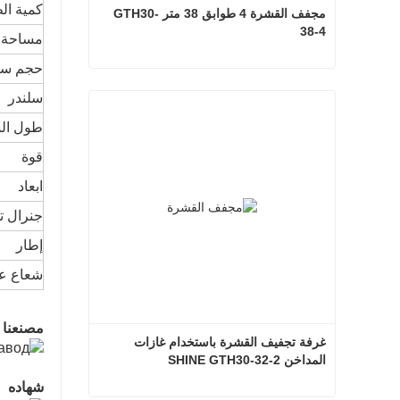
كمية ال
مجفف القشرة 4 طوابق 38 متر GTH30-
38-4
مساحة ا
حجم سط
مجفف القشرة 4 طوابق 38 متر GTH30-38-4
سلندر
اتصل الآن
طول ال
قوة
ابعاد
جنرال ت
إطار
شعاع عل
مصنعنا
غرفة تجفيف القشرة باستخدام غازات 
المداخن SHINE GTH30-32-2
شهاده