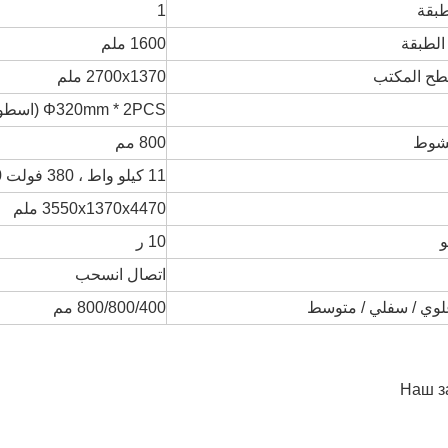
طبقة
1
لطبقة
1600 ملم
ح المكتب
2700x1370 ملم
Φ320mm * 2PCS (اسطوانة رئيسية)
شوط
800 مم
11 كيلو واط ، 380 فولت 50 هرتز
3550x1370x4470 ملم
و
10 ر
اتصال انسحب
وي / سفلي / متوسط
800/800/400 مم