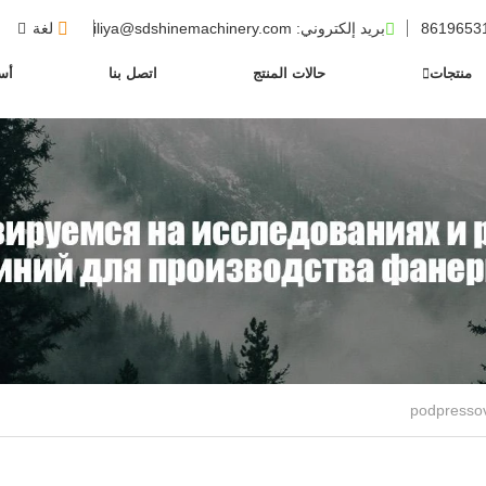
بريد إلكتروني
: iliya@sdshinemachinery.com
لغة
منتجات
حالات المنتج
اتصل بنا
أسئ