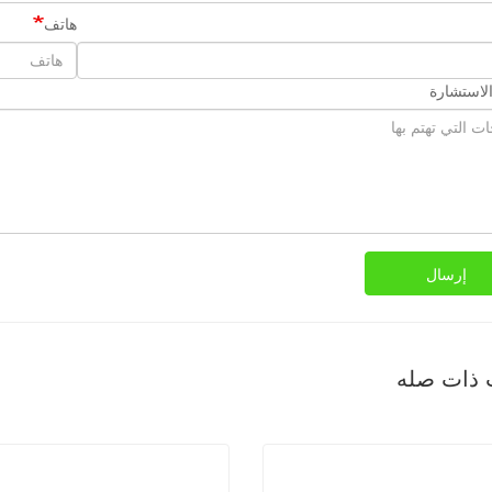
هاتف
لاستشارة
إرسال
 ذات صله