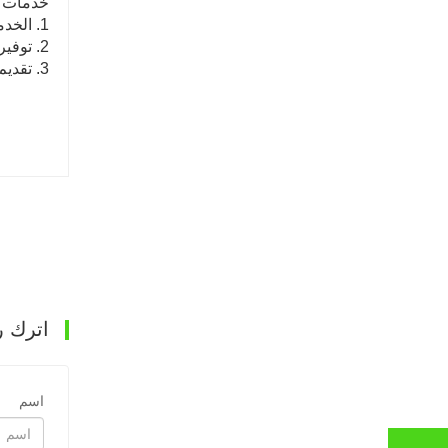
خدمات ما
1. الخدمة عبر الإنترنت على مدار 24 ساعة في اليوم
2. توفير فيديو مع تركيب وتكوين المعدات
3. تقديم الدعم الفني (هاتف فني: +8619653165764). خدمة المغادرة للعميل ممكنة.
اترك ر
اسم