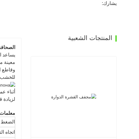
يشارك:
المنتجات الشعبية
الصحافة
يساعد ال
معينة من
وقاطع ا
للخشب ا
أثناء عم
لزيادة ق
معلمات 
الضغط ا
اتجاه ا