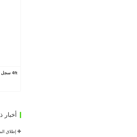
4ft سجل آلة إزالة القشرة
ات
أخبار 