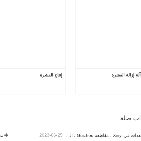
إنتاج القشرة
4ft سجل آلة إزالة القشرة
إنتا
صل الآن
اتصل الآن
ذات صلة
2023-06-25
إطلاق المعدات في Xinyi ، مقاطعة Guizhou ، الصين
تم