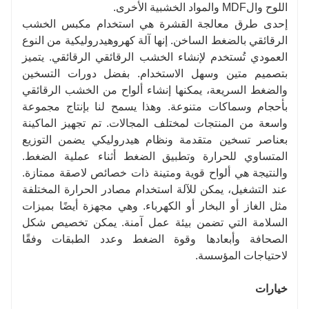
اللوح والMDF والمواد الخشبية الأخرى.
إحدى طرق معالجة القشرة هي استخدام مكبس الخشب
الرقائقي بالضغط الساخن. إنها آلة كهروهيدروليكية من النوع
العمودي تُستخدم لإنشاء الخشب الرقائقي الرقائقي. يتميز
بتصميم متين وسهل الاستخدام. بفضل دورات التسخين
والضغط السريعة، يمكنها إنشاء ألواح من الخشب الرقائقي
بأحجام وسماكات متنوعة. وهذا يسمح لنا بإنتاج مجموعة
واسعة من المنتجات لمختلف المجالات. تم تجهيز الماكينة
بعناصر تسخين متقدمة ونظام هيدروليكي يضمن التوزيع
المتساوي للحرارة وتطبيق الضغط أثناء عملية الضغط.
والنتيجة هي ألواح قوية ومتينة ذات خصائص لاصقة ممتازة.
عند التشغيل، يمكن للآلة استخدام مصادر الحرارة المختلفة
مثل الغاز أو البخار أو الكهرباء. وهي مجهزة أيضًا بميزات
السلامة التي تضمن بيئة عمل آمنة. يمكن تخصيص شكل
الصحافة وأبعادها وقوة الضغط وعدد الطبقات وفقًا
لاحتياجات المؤسسة.
خيارات