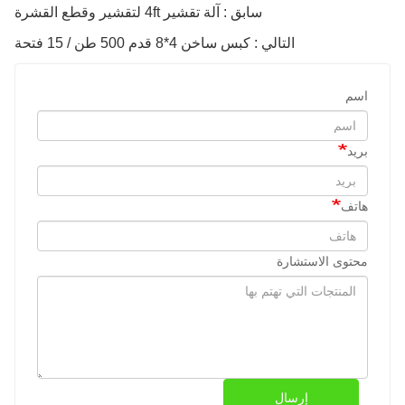
سابق : آلة تقشير 4ft لتقشير وقطع القشرة
التالي : كبس ساخن 4*8 قدم 500 طن / 15 فتحة
اسم
بريد
هاتف
محتوى الاستشارة
إرسال