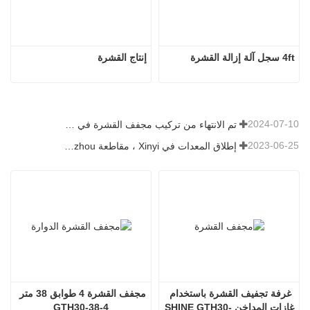
4ft سجل آلة إزالة القشرة
إنتاج القشرة
2024-07-10
تم الانتهاء من تركيب مجفف القشرة في رومانيا.
2023-06-25
إطلاق المعدات في Xinyi ، مقاطعة Guizhou ، الصين
غرفة تجفيف القشرة باستخدام 
مجفف القشرة 4 طوابق 38 متر 
غازات المداخن SHINE GTH30-
GTH30-38-4