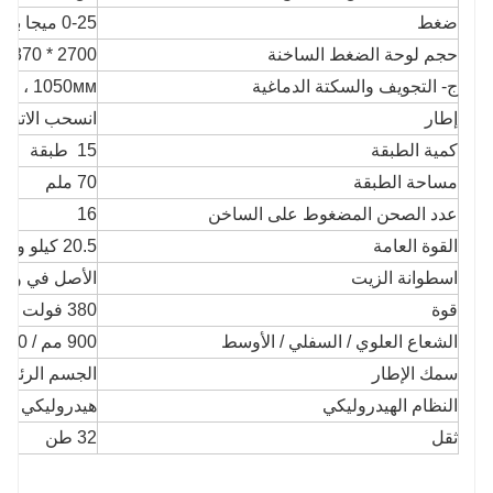
ضغط
0-25 ميجا باسكال
حجم لوحة الضغط الساخنة
2700 * 1370 * 40мм مدخل ومخرج مزدوج
ج- التجويف والسكتة الدماغية
x2 ، 1050мм
إطار
انسحب الاتصا
كمية الطبقة
15
طبقة
مساحة الطبقة
70 ملم
عدد الصحن المضغوط على الساخن
16
القوة العامة
20.5 كيلو واط
اسطوانة الزيت
الأصل في وش
قوة
380 فولت 20.5 كيلو واط 50 هرتز
الشعاع العلوي / السفلي / الأوسط
900 مم / 900 مم / 400 مم
سمك الإطار
الجسم الرئيسي: 35 مم ،
النظام الهيدروليكي
هيدروليكي أوت
ثقل
32 طن