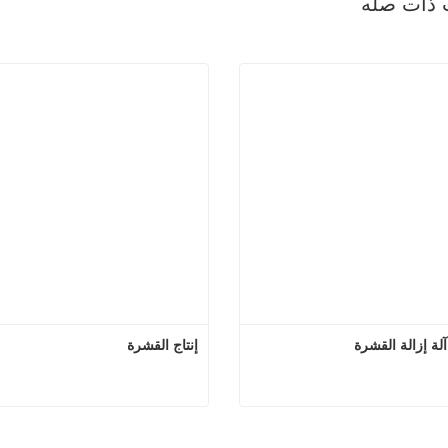
 ذات صله
إنتاج القشرة
4ft سجل آلة إزالة القشرة
إنتا