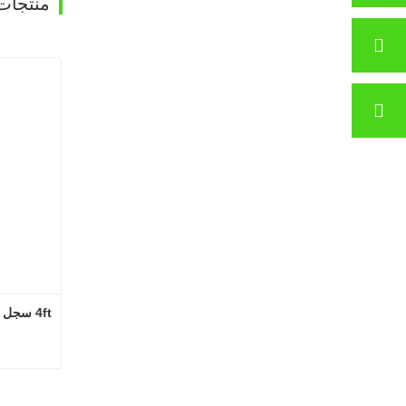
منتجات
غرفة تجفيف القشرة باستخدام غازات المداخن SHINE GTH30-32-2
اتصل الآن
4ft سجل آلة إزالة القشرة