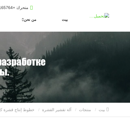
متحرك
: +8619653165764
بيت
من نحن
بيت
منتجات
آلة تقشير القشرة
خطوط إنتاج قشرة كاملة