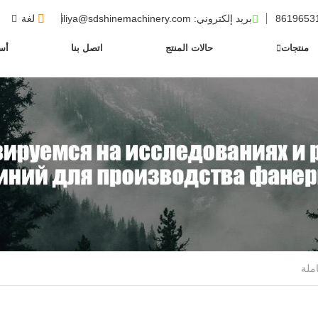
بريد إلكتروني
: iliya@sdshinemachinery.com
لغة
منتجات
حالات المنتج
اتصل بنا
أسئ