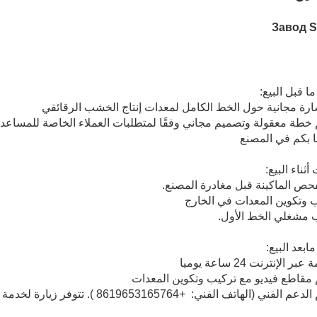
 قبل البيع:
ثناء البيع:
بعد البيع:
+8619653165764
). تتوفر زيارة لخدمة ا