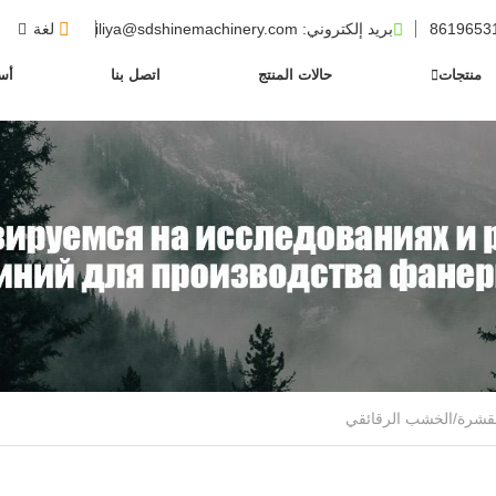
بريد إلكتروني
: iliya@sdshinemachinery.com
لغة
منتجات
حالات المنتج
اتصل بنا
أسئ