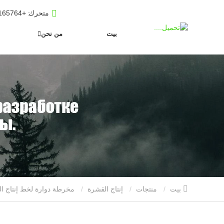
متحرك
: +8619653165764
بيت
من نحن
بيت
منتجات
إنتاج القشرة
مخرطة دوارة لخط إنتاج القشرة/الخشب الرقائقي