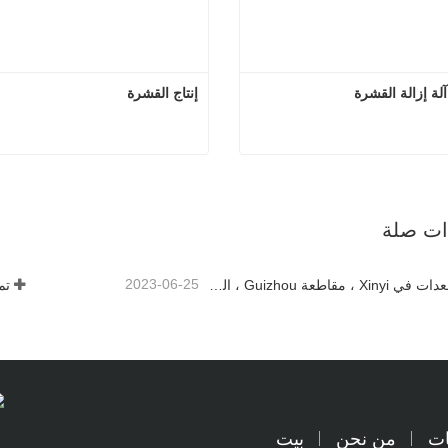
إنتاج القشرة
4ft سجل آلة إزالة القشرة
إنتا
صل الآن
اتصل الآن
ذات صلة
2023-06-25
إطلاق المعدات في Xinyi ، مقاطعة Guizhou ، الصين
تم
ات
من نحن
بيت