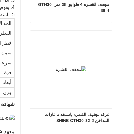
3، أداء المعدات مستقر، أجزاء أقل ارتداء، الخدمة الطويلة في الحياة؛
مجفف القشرة 4 طوابق 38 متر GTH30-
4، وتوفير موارد الغابات.
38-4
5. المتطلبات التقنية الاصطناعية منخفضة، مع آلة التقشير العادية، الخطأ هو ±0.1 مم.
الحد ا
مجفف القشرة 4 طوابق 38 متر GTH30-38-4
القطر 
اتصل الآن
قطر ا
سمك ا
سرعة 
قوة
أبعاد
وزن
شهادة
غرفة تجفيف القشرة باستخدام غازات 
المداخن SHINE GTH30-32-2
معهد ش