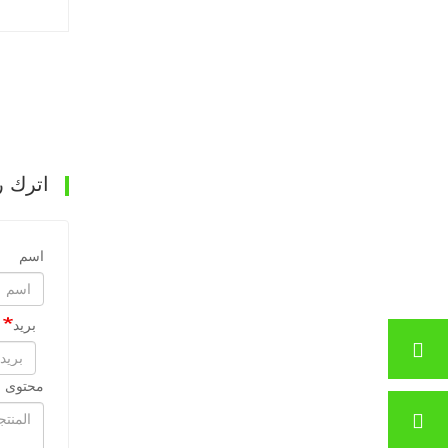
اترك ر
اسم
بريد
محتوى ا