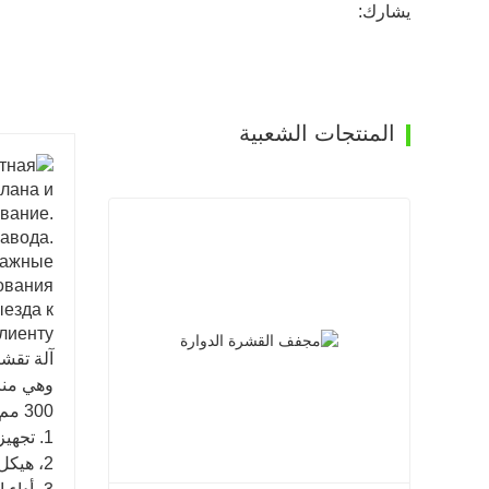
يشارك:
المنتجات الشعبية
آلة تقش
وهي منا
300 مم) في القشرة. هذه المزايا هي:
1. تجهيز سمك لوح موحد، سطح أملس؛
2، هيكل معقول، سهل التشغيل والصيانة؛