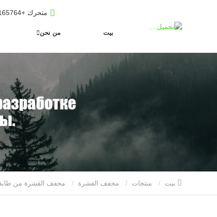
متحرك
: +8619653165764
بيت
من نحن
بيت
منتجات
مجفف القشرة
مجفف القشرة من طابقين في روسيا