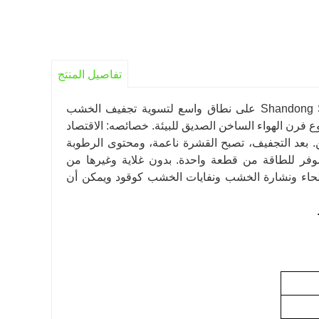
تفاصيل المنتج
يتم استخدام مجفف القشرة الذي تنتجه شركة Shandong Shine Machinery Co., Ltd على نطاق واسع لتسوية تجفيف الخشب
وع فرن الهواء الساخن الصديق للبيئة. خصائصه: الاقتصاد
ن. بعد التجفيف، تصبح القشرة ناعمة، ومحتوى الرطوبة
الموفر للطاقة من قطعة واحدة. بدون غلاية وغيرها من
اللحاء ونشارة الخشب ونفايات الخشب كوقود ويمكن أن