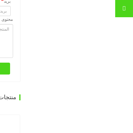
بريد
محتوى ا
منتجات