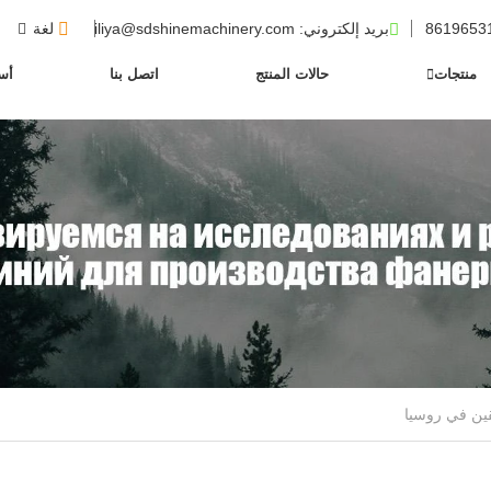
بريد إلكتروني
: iliya@sdshinemachinery.com
لغة
منتجات
حالات المنتج
اتصل بنا
أسئ