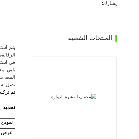
يشارك:
المنتجات الشعبية
الرقائقي
في استه
يلبي مع
المعدات
تصل بسر
تم تركي
تحديد
نموذج 
عرض ا