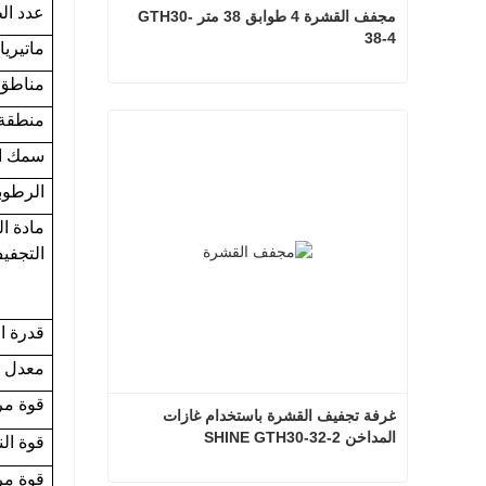
عدد ال
مجفف القشرة 4 طوابق 38 متر GTH30-
38-4
ماتيري
مناطق 
مجفف القشرة 4 طوابق 38 متر GTH30-38-4
منطقة ا
اتصل الآن
سمك ا
الرطوبة
مادة ا
التجفي
قدرة التج
معدل ا
قوة مرا
غرفة تجفيف القشرة باستخدام غازات 
المداخن SHINE GTH30-32-2
قوة الن
قوة مر