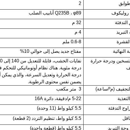
طوابق
2
ا روليكوف
Q235B ، φ89 أنابيب الصلب
التدفئة
32 م
لتبريد
4 م
لقشرة
0.6-8 ملم
 النهائية
مفتاح جديد يصل إلى حوالي 10%
لتسخين ودرجة حرارة
نفايات الخشب، ق
ف
درجة مئوية. هناك نظام أوتوماتيكي للتحكم 
درجة الحرارة وتعديل السرعة، والذي يمكن أ
يضمن نفس محتوى الرطوبة.
فيف (م³/ساعة)
3
متر مكعب
لتغذية
5-22 م/دقيقة، دائرة 16A
وح التدفئة
5.5 كيلو واط (11 وحدة)
اقل
5.5 كيلو واط، تنظيم التردد (2 قطعة)
وحة التبريد
5.5 كيلو واط (قطعة واحدة)