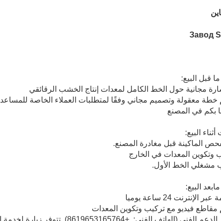
ين
 قبل البيع:
ثناء البيع:
بعد البيع:
+8619653165764). تتوفر زيارة لخدمة العملاء.