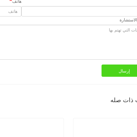
هاتف
لاستشارة
إرسال
 ذات صله