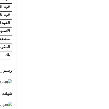
غرفة تجفيف القشرة باستخدام غازات المداخن SHINE GTH30-32-2
قوة
ال
اتصل الآن
قوة
6 طن
القوة ا
الاستهل
منطقة ا
المكونا
بلك
رسم
_
شهادة