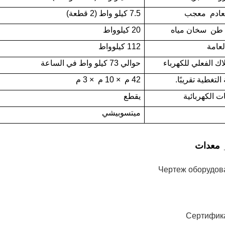
عادم
معجب
7.5 كيلو واط (2 قطعة)
سخان مياه
20 كيلوواط
لعامة
112 كيلوواط
اك الفعلي للكهرباء
حوالي 73 كيلو واط في الساعة
لتغطية تقريبًا.
42 م
× 10 م
× 3 م
ت الكهربائية
يقطع
ميتسوبيشي
معدات