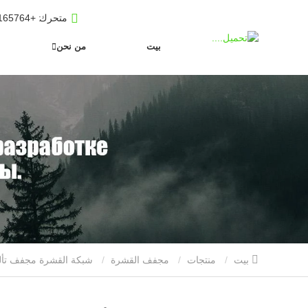
متحرك
: +8619653165764
بيت
من نحن
بيت
منتجات
مجفف القشرة
شبكة القشرة مجفف تألق