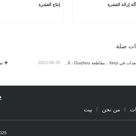
إنتاج القشرة
4ft سجل آلة إزالة القشرة
إنتا
صل الآن
اتصل الآن
ذات صلة
2023-06-25
إطلاق المعدات في Xinyi ، مقاطعة Guizhou ، الصين
تم
ات
من نحن
بيت
 2020-2025