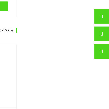
غرفة تجفيف القشرة باستخدام غازات المداخن SHINE GTH30-32-2
اتصل الآن
منتجات