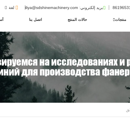
بريد إلكتروني
: iliya@sdshinemachinery.com
لغة
منتجات
حالات المنتج
اتصل بنا
أسئ