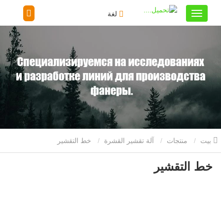
لغة
بيت
منتجات
آلة تقشير القشرة
خط التقشير
خط التقشير